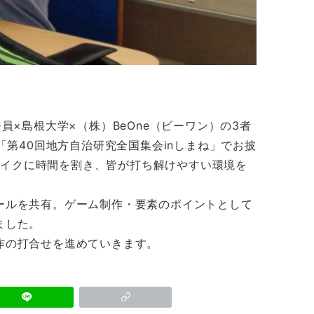
員×島根大学×（株）BeOne（ビーワン）の3者
「第40回地方自治研究全国集会inしまね」でお披
ブレイクに時間を割き、皆が打ち解けやすい環境を
ールを共有。ゲーム制作・要素のポイントとして
ました。
作の打合せを進めていきます。