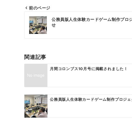
前のページ
投
公務員版人生体験カードゲーム制作プロ
稿
せ
ナ
ビ
ゲ
関連記事
ー
月間コロンブス10月号に掲載されました！
シ
ョ
ン
公務員版人生体験カードゲーム制作プロジェ