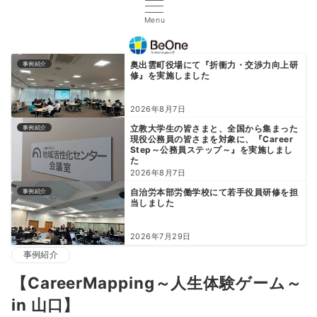
Menu
奥出雲町役場にて『折衝力・交渉力向上研
事例紹介
修』を実施しました
2026年8月7日
立教大学生の皆さまと、全国から集まった
事例紹介
現役公務員の皆さまを対象に、『Career
Step～公務員ステップ～』を実施しまし
た
2026年8月7日
自治労本部労働学校にて若手役員研修を担
事例紹介
当しました
2026年7月29日
事例紹介
【CareerMapping～人生体験ゲーム～
in 山口】