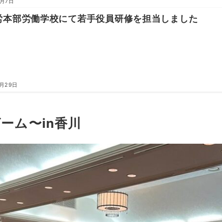
8月7日
労本部労働学校にて若手役員研修を担当しました
7月29日
験ゲーム〜in香川