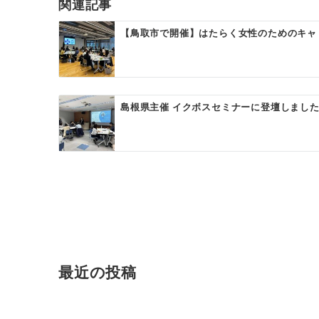
ゲ
関連記事
ー
【鳥取市で開催】はたらく女性のためのキャ
シ
ョ
ン
島根県主催 イクボスセミナーに登壇しました！【Ca
最近の投稿