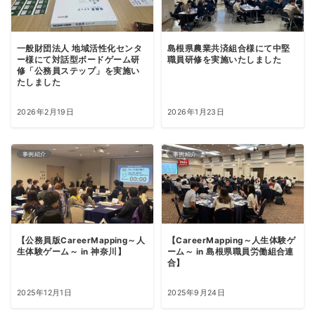
一般財団法人 地域活性化センタ
島根県農業共済組合様にて中堅
ー様にて対話型ボードゲーム研
職員研修を実施いたしました
修「公務員ステップ」を実施い
たしました
2026年2月19日
2026年1月23日
事例紹介
事例紹介
【公務員版CareerMapping～人
【CareerMapping～人生体験ゲ
生体験ゲーム～ in 神奈川】
ーム～ in 島根県職員労働組合連
合】
2025年12月1日
2025年9月24日