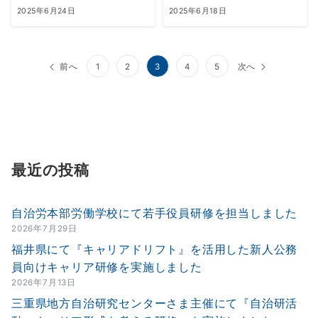
2025年6月24日
2025年6月18日
投
前へ
1
2
3
4
5
次へ
稿
の
ペ
ー
最近の投稿
ジ
送
自治労本部労働学校にて若手役員研修を担当しました
2026年7月29日
り
福井県にて『キャリアドリフト』を活用した新人公務
員向けキャリア研修を実施しました
2026年7月13日
三重県地方自治研究センターさま主催にて『自治研活