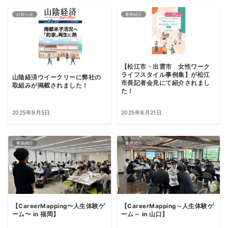
お知らせ
事例紹介
【松江市・出雲市 女性ワーク
ライフスタイル事例集】が松江
山陰経済ウイークリーに弊社の
市長記者会見にて紹介されまし
取組みが掲載されました！
た！
2025年9月5日
2025年8月21日
事例紹介
事例紹介
【CareerMapping〜人生体験ゲ
【CareerMapping～人生体験ゲ
ーム〜 in 福岡】
ーム～ in 山口】