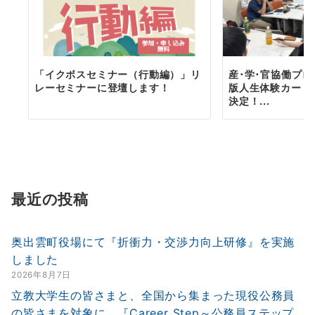
「イクボスセミナー（行動編）」リ
産･学･官協働プ
レーセミナーに登壇します！
版人生体験カード
決定！...
最近の投稿
奥出雲町役場にて『折衝力・交渉力向上研修』を実施
しました
2026年8月7日
立教大学生の皆さまと、全国から集まった現役公務員
の皆さまを対象に、『Career Step～公務員ステップ