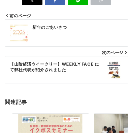
前のページ
投
新年のごあいさつ
稿
ナ
次のページ
ビ
ゲ
【山陰経済ウイークリー】WEEKLY FACE に
て弊社代表が紹介されました
ー
シ
ョ
関連記事
ン