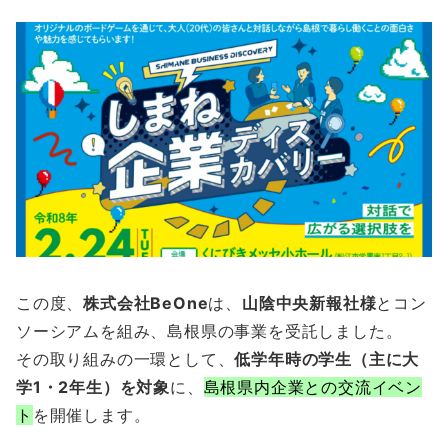
この度、
株式会社BeOne
は、
山陰中央新報社様
とコン
ソーシアムを組み、島根県の事業を受託しました。
その取り組みの一環として、
低学年時の学生（主に大
学1・2年生）を対象
に、
島根県内企業との交流イベン
ト
を開催します。