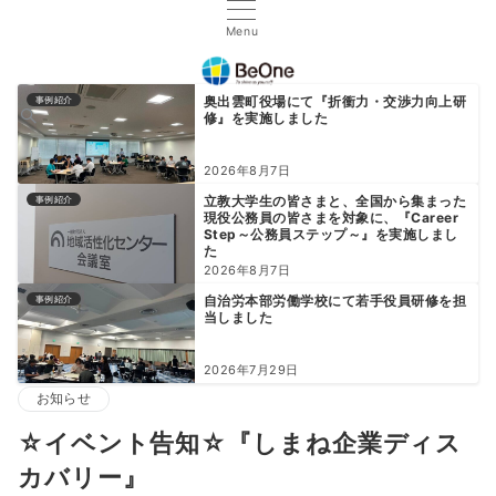
Menu
奥出雲町役場にて『折衝力・交渉力向上研
事例紹介
修』を実施しました
2026年8月7日
立教大学生の皆さまと、全国から集まった
事例紹介
現役公務員の皆さまを対象に、『Career
Step～公務員ステップ～』を実施しまし
た
2026年8月7日
自治労本部労働学校にて若手役員研修を担
事例紹介
当しました
2026年7月29日
お知らせ
☆イベント告知☆『しまね企業ディス
カバリー』